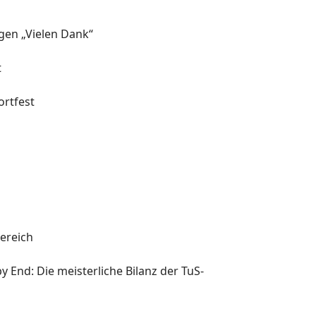
agen „Vielen Dank“
t
rtfest
l
ereich
y End: Die meisterliche Bilanz der TuS-