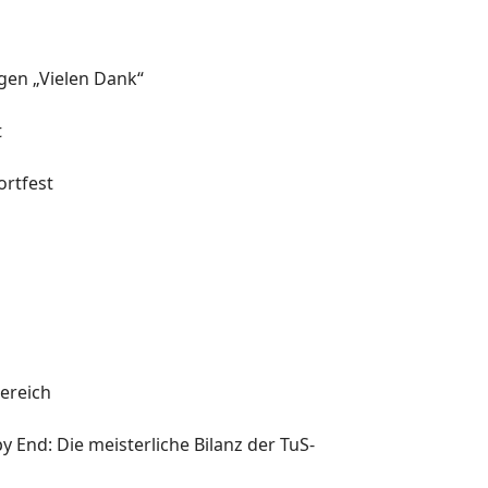
agen „Vielen Dank“
t
rtfest
l
ereich
y End: Die meisterliche Bilanz der TuS-