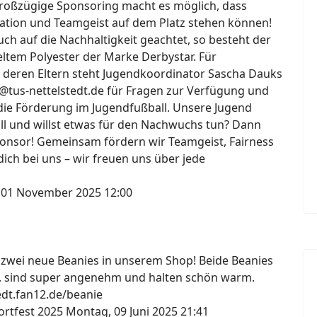
großzügige Sponsoring macht es möglich, dass
ation und Teamgeist auf dem Platz stehen können!
h auf die Nachhaltigkeit geachtet, so besteht der
ltem Polyester der Marke Derbystar. Für
 deren Eltern steht Jugendkoordinator Sascha Dauks
@tus-nettelstedt.de für Fragen zur Verfügung und
die Förderung im Jugendfußball. Unsere Jugend
all und willst etwas für den Nachwuchs tun? Dann
onsor! Gemeinsam fördern wir Teamgeist, Fairness
ich bei uns – wir freuen uns über jede
 01 November 2025 12:00
s zwei neue Beanies in unserem Shop! Beide Beanies
, sind super angenehm und halten schön warm.
tedt.fan12.de/beanie
ortfest 2025
Montag, 09 Juni 2025 21:41