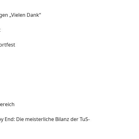
agen „Vielen Dank“
t
rtfest
l
ereich
y End: Die meisterliche Bilanz der TuS-