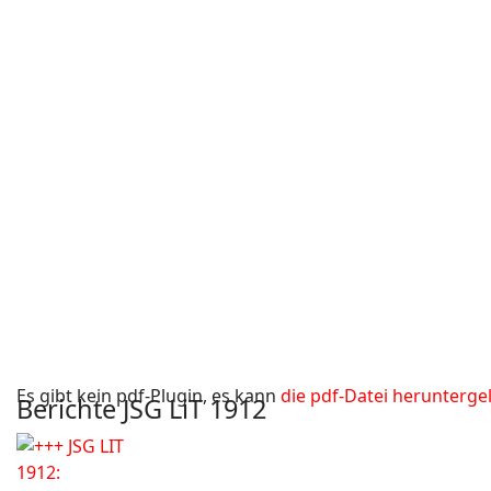
Es gibt kein pdf-Plugin, es kann
die pdf-Datei herunterg
Berichte JSG LiT 1912