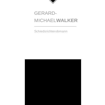
GERARD-
MICHAEL
WALKER
Schiedsrichterobmann