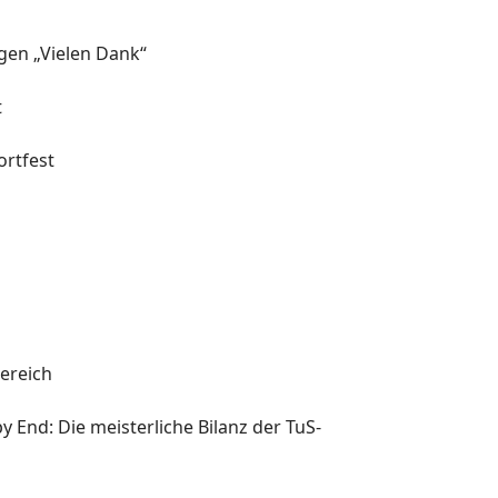
agen „Vielen Dank“
t
rtfest
l
ereich
y End: Die meisterliche Bilanz der TuS-