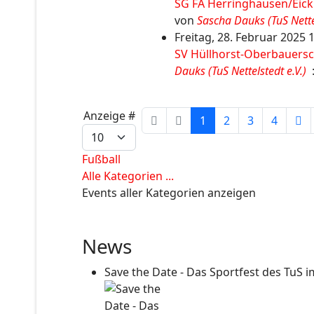
SG FA Herringhausen/Eicku
von
Sascha Dauks (TuS Nettel
Freitag, 28. Februar 2025 
SV Hüllhorst-Oberbauerscha
Dauks (TuS Nettelstedt e.V.)
:
Limite der Paginierungsliste
Anzeige #
1
2
3
4
Fußball
Alle Kategorien ...
Events aller Kategorien anzeigen
News
Save the Date - Das Sportfest des TuS i