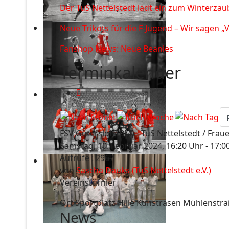
Der TuS Nettelstedt lädt ein zum Winterzau
Neue Trikots für die F-Jugend – Wir sagen „
Fanshop News: Neue Beanies
Terminkalender
FSV Gütersloh (BM) - TuS Nettelstedt / Frau
Samstag, 10. Februar 2024, 16:20 Uhr - 17:0
Aufrufe
: 2967
von
Sascha Dauks (TuS Nettelstedt e.V.)
Vereinsturnier
Ort
Sportplatz Hille Kunstrasen Mühlenstra
News