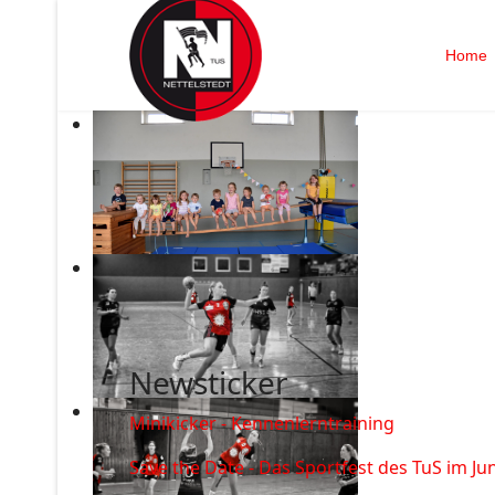
Home
Newsticker
Minikicker - Kennenlerntraining
Save the Date - Das Sportfest des TuS im Jun