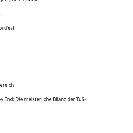
t
rtfest
l
ereich
y End: Die meisterliche Bilanz der TuS-