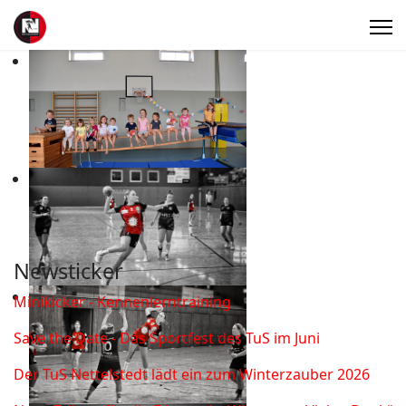
Newsticker
Minikicker - Kennenlerntraining
Save the Date - Das Sportfest des TuS im Juni
Der TuS Nettelstedt lädt ein zum Winterzauber 2026