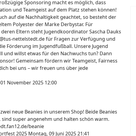
großzügige Sponsoring macht es möglich, dass
ation und Teamgeist auf dem Platz stehen können!
h auf die Nachhaltigkeit geachtet, so besteht der
ltem Polyester der Marke Derbystar. Für
 deren Eltern steht Jugendkoordinator Sascha Dauks
@tus-nettelstedt.de für Fragen zur Verfügung und
die Förderung im Jugendfußball. Unsere Jugend
all und willst etwas für den Nachwuchs tun? Dann
onsor! Gemeinsam fördern wir Teamgeist, Fairness
ich bei uns – wir freuen uns über jede
 01 November 2025 12:00
s zwei neue Beanies in unserem Shop! Beide Beanies
, sind super angenehm und halten schön warm.
tedt.fan12.de/beanie
ortfest 2025
Montag, 09 Juni 2025 21:41