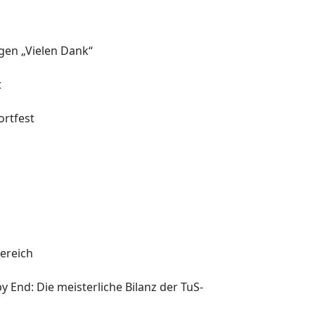
agen „Vielen Dank“
t
rtfest
l
ereich
y End: Die meisterliche Bilanz der TuS-