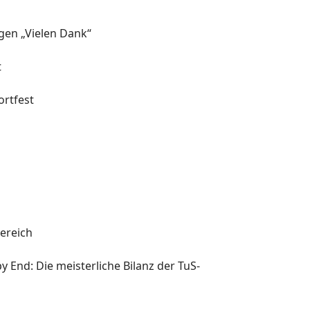
agen „Vielen Dank“
t
rtfest
l
ereich
y End: Die meisterliche Bilanz der TuS-