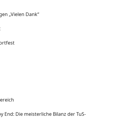
agen „Vielen Dank“
t
rtfest
l
ereich
y End: Die meisterliche Bilanz der TuS-