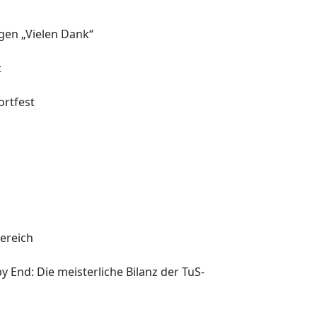
agen „Vielen Dank“
t
rtfest
l
ereich
y End: Die meisterliche Bilanz der TuS-